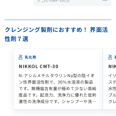
ク_51-VMP-35(J)
クレンジング製剤におすすめ！ 界面活
性剤７選
乳化剤
NIKKOL CMT-30
NI
N-アシルメチルタウリンNa型の陰イオ
イ
ン性界面活性剤で、30％水溶液の製品
ス
です。無機塩含有量が極めて少ない高純
水
度品です。起泡力、洗浄力に優れた低刺
ブ
激性の洗浄成分です。シャンプーや洗顔
ク
フォームなどの各種洗浄製剤に適してい
ます。