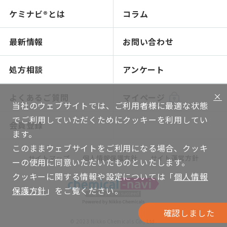
認証 / サステナビリティ
イチオシ原料
ケミナビ®とは
コラム
研究開発 / ビジネス支援トップ
製品検索
処方検索
処方検索
ソリューション技術
最新情報
お問い合わせ
感触で選ぶ
人材育成～開放研究室
NIKO-BEAUTY（コンセプト＆処方提案）
ショールームのご紹介
処方相談
アンケート
ソリューション提案
×
よくあるご質問
マイページ
当社のウェブサイトでは、ご利用者様に最適な状態
グローバルネットワーク
でご利用していただくためにクッキーを利用してい
会員登録
機能評価
ます。
このままウェブサイトをご利用になる場合、クッキ
WEB講座
サイトマップ
個人情報保護方針
サイト運営方針
ーの使用に同意いただいたものといたします。
技術ハンドブック
クッキーに関する情報や設定については「
個人情報
保護方針
」をご覧ください。
確認しました
© 2023 Nikko Chemicals Co., Ltd.