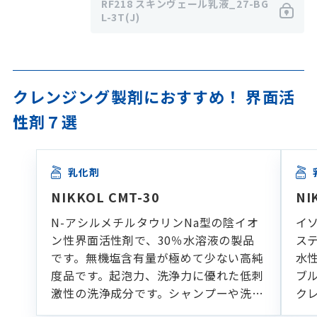
RF218 スキンヴェール乳液_27-BG
L-3T(J)
クレンジング製剤におすすめ！ 界面活
性剤７選
乳化剤
NIKKOL CMT-30
NI
N-アシルメチルタウリンNa型の陰イオ
イ
ン性界面活性剤で、30％水溶液の製品
ス
です。無機塩含有量が極めて少ない高純
水
度品です。起泡力、洗浄力に優れた低刺
ブ
激性の洗浄成分です。シャンプーや洗顔
ク
フォームなどの各種洗浄製剤に適してい