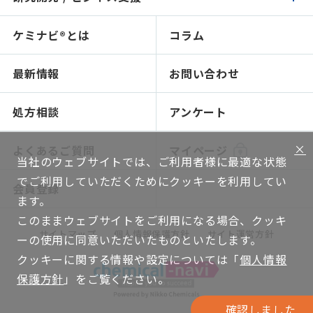
化成品 / 食品トップ
製品検索
認証 / サステナビリティ
イチオシ原料
ケミナビ®とは
コラム
研究開発 / ビジネス支援トップ
製品検索
処方検索
処方検索
ソリューション技術
最新情報
お問い合わせ
感触で選ぶ
人材育成～開放研究室
NIKO-BEAUTY（コンセプト＆処方提案）
ショールームのご紹介
処方相談
アンケート
ソリューション提案
×
よくあるご質問
マイページ
当社のウェブサイトでは、ご利用者様に最適な状態
グローバルネットワーク
でご利用していただくためにクッキーを利用してい
会員登録
機能評価
ます。
このままウェブサイトをご利用になる場合、クッキ
WEB講座
サイトマップ
個人情報保護方針
サイト運営方針
ーの使用に同意いただいたものといたします。
技術ハンドブック
クッキーに関する情報や設定については「
個人情報
保護方針
」をご覧ください。
確認しました