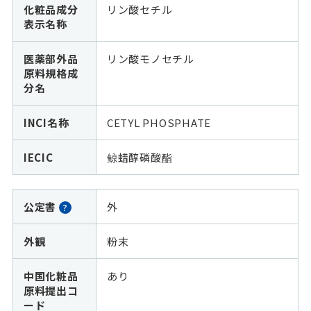
化粧品成分
リン酸セチル
表示名称
医薬部外品
リン酸モノセチル
原料規格成
分名
INCI名称
CETYL PHOSPHATE
IECIC
鲸蜡醇磷酸酯
公定書
外
?
外観
粉末
中国化粧品
あり
原料提出コ
ード