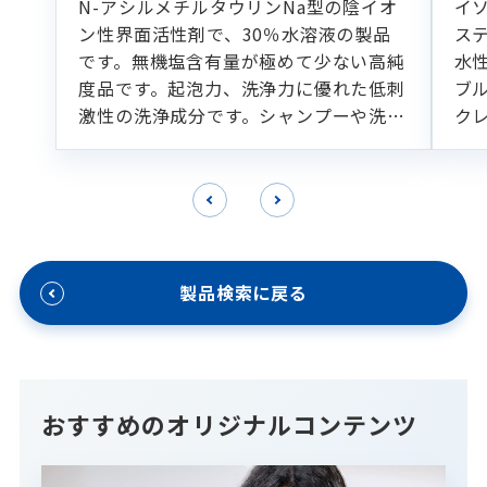
N-アシルメチルタウリンNa型の陰イオ
イ
ン性界面活性剤で、30％水溶液の製品
ス
です。無機塩含有量が極めて少ない高純
水
度品です。起泡力、洗浄力に優れた低刺
ブ
激性の洗浄成分です。シャンプーや洗顔
ク
フォームなどの各種洗浄製剤に適してい
ます。
製品検索に戻る
おすすめのオリジナルコンテンツ