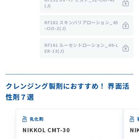
(J)
RF282 スキンバリアローション_45
-CIO-2(J)
RF161 ルーセントローション_49-L
ER-13(J)
クレンジング製剤におすすめ！ 界面活
性剤７選
乳化剤
NIKKOL CMT-30
NI