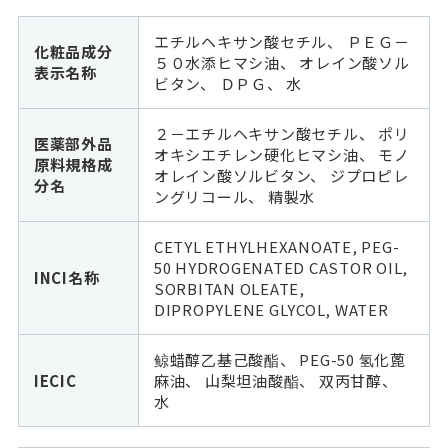
エチルヘキサン酸セチル、 ＰＥＧ－
化粧品成分
５０水添ヒマシ油、 オレイン酸ソル
表示名称
ビタン、 ＤＰＧ、 水
２－エチルヘキサン酸セチル、 ポリ
医薬部外品
オキシエチレン硬化ヒマシ油、 モノ
原料規格成
オレイン酸ソルビタン、 ジプロピレ
分名
ングリコール、 精製水
CETYL ETHYLHEXANOATE, PEG-
50 HYDROGENATED CASTOR OIL,
INCI名称
SORBITAN OLEATE,
DIPROPYLENE GLYCOL, WATER
鲸蜡醇乙基己酸酯、 PEG-50 氢化蓖
IECIC
麻油、 山梨坦油酸酯、 双丙甘醇、
水