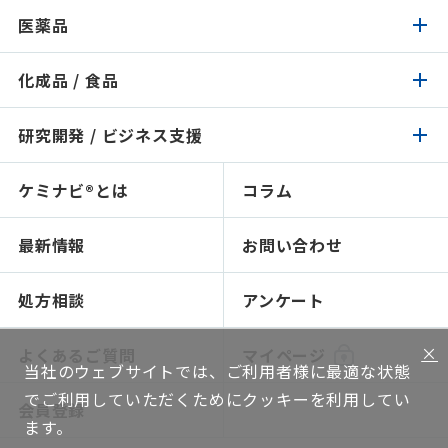
医薬品
化粧品トップ
化成品 / 食品
医薬品トップ
製品検索
イチオシ原料
研究開発 / ビジネス支援
化成品 / 食品トップ
製品検索
認証 / サステナビリティ
イチオシ原料
ケミナビ®とは
コラム
研究開発 / ビジネス支援トップ
製品検索
処方検索
処方検索
ソリューション技術
最新情報
お問い合わせ
感触で選ぶ
人材育成～開放研究室
NIKO-BEAUTY（コンセプト＆処方提案）
ショールームのご紹介
処方相談
アンケート
ソリューション提案
×
よくあるご質問
マイページ
当社のウェブサイトでは、ご利用者様に最適な状態
グローバルネットワーク
でご利用していただくためにクッキーを利用してい
会員登録
機能評価
ます。