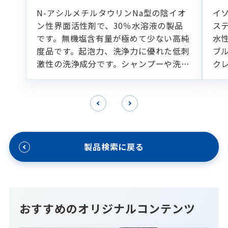
N-アシルメチルタウリンNa型の陰イオ
イ
ン性界面活性剤で、30％水溶液の製品
ス
です。無機塩含有量が極めて少ない高純
水
度品です。起泡力、洗浄力に優れた低刺
ブ
激性の洗浄成分です。シャンプーや洗顔
ク
フォームなどの各種洗浄製剤に適してい
ます。
製品検索に戻る
おすすめのオリジナルコンテンツ