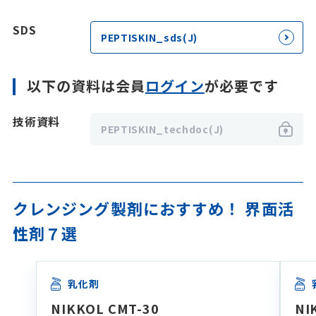
SDS
PEPTISKIN_sds(J)
以下の資料は会員
ログイン
が必要です
技術資料
PEPTISKIN_techdoc(J)
クレンジング製剤におすすめ！ 界面活
性剤７選
乳化剤
NIKKOL CMT-30
NI