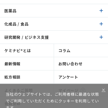
医薬品
化粧品トップ
化成品 / 食品
医薬品トップ
製品検索
イチオシ原料
研究開発 / ビジネス支援
化成品 / 食品トップ
製品検索
認証 / サステナビリティ
イチオシ原料
ケミナビ®とは
コラム
研究開発 / ビジネス支援トップ
製品検索
処方検索
処方検索
ソリューション技術
最新情報
お問い合わせ
感触で選ぶ
人材育成～開放研究室
NIKO-BEAUTY（コンセプト＆処方提案）
ショールームのご紹介
処方相談
アンケート
ソリューション提案
×
よくあるご質問
マイページ
当社のウェブサイトでは、ご利用者様に最適な状態
グローバルネットワーク
でご利用していただくためにクッキーを利用してい
会員登録
機能評価
ます。