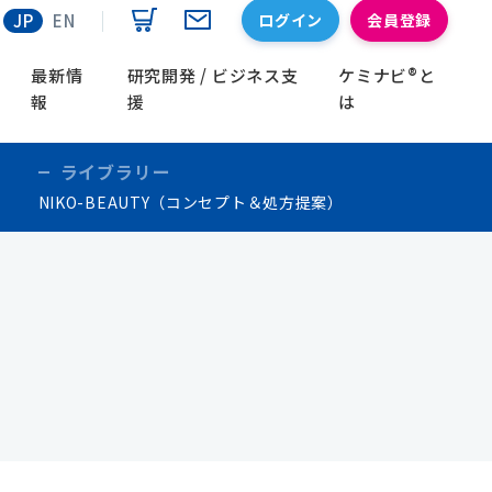
ログイン
会員登録
JP
EN
最新情
研究開発 / ビジネス支
ケミナビ®と
報
援
は
ライブラリー
NIKO-BEAUTY（コンセプト＆処方提案）