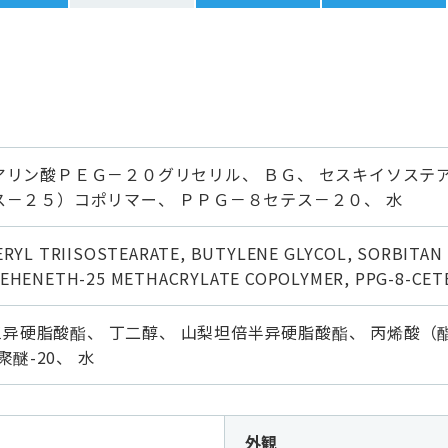
アリン酸ＰＥＧ－２０グリセリル、 ＢＧ、 セスキイソステ
ス－２５）コポリマー、 ＰＰＧ－８セテス－２０、 水
ERYL TRIISOSTEARATE, BUTYLENE GLYCOL, SORBITAN
EHENETH-25 METHACRYLATE COPOLYMER, PPG-8-CET
甘油三异硬脂酸酯、 丁二醇、 山梨坦倍半异硬脂酸酯、 丙烯酸（
聚醚-20、 水
外観