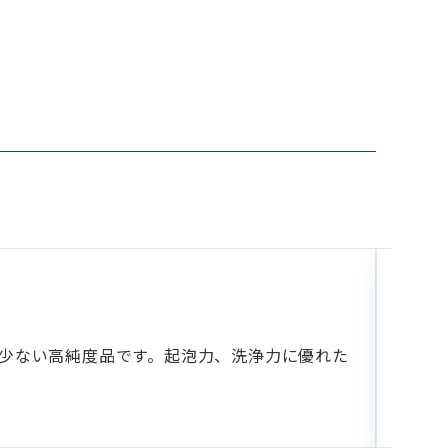
乳
NIKK
て少ない高純度品です。起泡力、洗浄力に優れた
イソ
いら