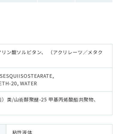
アリン酸ソルビタン、 （アクリレーツ／メタク
 SESQUIISOSTEARATE,
ETH-20, WATER
酯）类/山嵛醇聚醚-25 甲基丙烯酸酯共聚物、
粘性液体