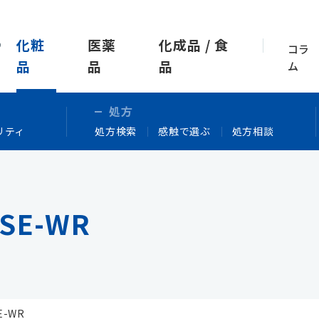
化粧
医薬
化成品 / 食
コラ
品
品
品
ム
処方
リティ
処方検索
感触で選ぶ
処方相談
SE-WR
E-WR