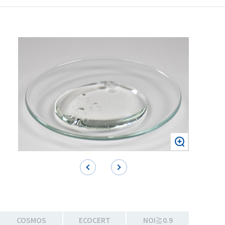
COSMOS
ECOCERT
NOI≧0.9