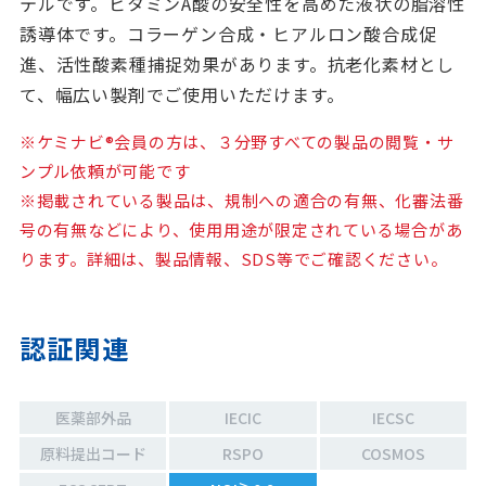
テルです。ビタミンA酸の安全性を高めた液状の脂溶性
誘導体です。コラーゲン合成・ヒアルロン酸合成促
進、活性酸素種捕捉効果があります。抗老化素材とし
て、幅広い製剤でご使用いただけます。
※ケミナビ®会員の方は、３分野すべての製品の閲覧・サ
ンプル依頼が可能です
※掲載されている製品は、規制への適合の有無、化審法番
号の有無などにより、使用用途が限定されている場合があ
ります。詳細は、製品情報、SDS等でご確認ください。
認証関連
医薬部外品
IECIC
IECSC
原料提出コード
RSPO
COSMOS