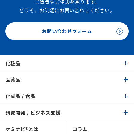
ご質問やご相談を承ります。
どうぞ、お気軽にお問い合わせください。
お問い合わせフォーム
化粧品
医薬品
化粧品トップ
化成品 / 食品
医薬品トップ
製品検索
イチオシ原料
研究開発 / ビジネス支援
化成品 / 食品トップ
製品検索
認証 / サステナビリティ
イチオシ原料
ケミナビ®とは
コラム
研究開発 / ビジネス支援トップ
製品検索