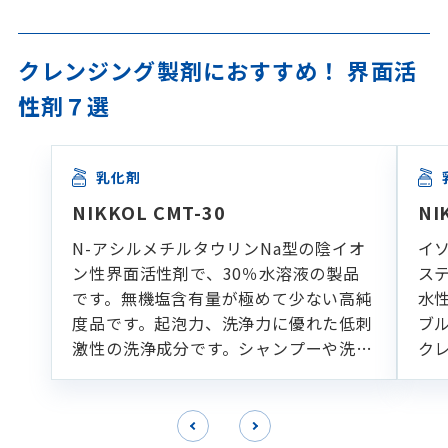
クレンジング製剤におすすめ！ 界面活
性剤７選
乳化剤
NIKKOL CMT-30
NI
N-アシルメチルタウリンNa型の陰イオ
イ
ン性界面活性剤で、30％水溶液の製品
ス
です。無機塩含有量が極めて少ない高純
水
度品です。起泡力、洗浄力に優れた低刺
ブ
激性の洗浄成分です。シャンプーや洗顔
ク
フォームなどの各種洗浄製剤に適してい
ます。