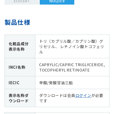
ECOCERT
NOI≧0.9
製品仕様
トリ（カプリル酸／カプリン酸）グ
化粧品成分
リセリル、 レチノイン酸トコフェリ
表示名称
ル
CAPRYLIC/CAPRIC TRIGLYCERIDE,
INCI名称
TOCOPHERYL RETINOATE
IECIC
辛酸/癸酸甘油三酯
表示名称ダ
ダウンロードは会員
ログイン
が必要
ウンロード
です