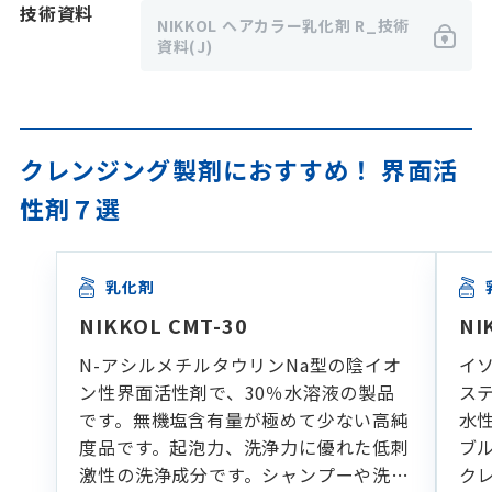
技術資料
NIKKOL ヘアカラー乳化剤 R_技術
資料(J)
クレンジング製剤におすすめ！ 界面活
性剤７選
乳化剤
NIKKOL CMT-30
NI
N-アシルメチルタウリンNa型の陰イオ
イ
ン性界面活性剤で、30％水溶液の製品
ス
です。無機塩含有量が極めて少ない高純
水
度品です。起泡力、洗浄力に優れた低刺
ブ
激性の洗浄成分です。シャンプーや洗顔
ク