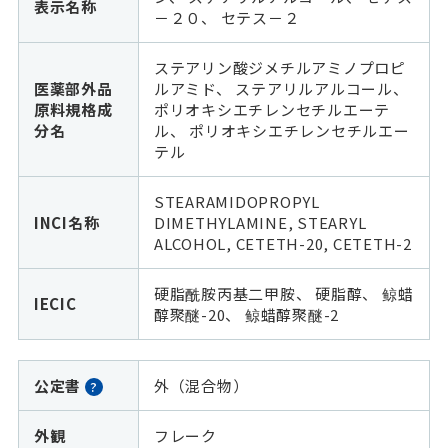
表示名称
－２０、 セテス－２
ステアリン酸ジメチルアミノプロピ
医薬部外品
ルアミド、 ステアリルアルコール、
原料規格成
ポリオキシエチレンセチルエーテ
分名
ル、 ポリオキシエチレンセチルエー
テル
STEARAMIDOPROPYL
INCI名称
DIMETHYLAMINE, STEARYL
ALCOHOL, CETETH-20, CETETH-2
硬脂酰胺丙基二甲胺、 硬脂醇、 鲸蜡
IECIC
醇聚醚-20、 鲸蜡醇聚醚-2
公定書
外（混合物）
?
外観
フレーク