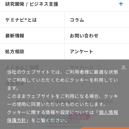
イチオシ原料
研究開発 / ビジネス支援
化成品 / 食品トップ
製品検索
認証 / サステナビリティ
イチオシ原料
ケミナビ®とは
コラム
研究開発 / ビジネス支援トップ
製品検索
処方検索
処方検索
ソリューション技術
最新情報
お問い合わせ
感触で選ぶ
人材育成～開放研究室
NIKO-BEAUTY（コンセプト＆処方提案）
ショールームのご紹介
処方相談
アンケート
ソリューション提案
×
よくあるご質問
マイページ
当社のウェブサイトでは、ご利用者様に最適な状態
グローバルネットワーク
でご利用していただくためにクッキーを利用してい
会員登録
機能評価
ます。
このままウェブサイトをご利用になる場合、クッキ
WEB講座
サイトマップ
個人情報保護方針
サイト運営方針
ーの使用に同意いただいたものといたします。
技術ハンドブック
クッキーに関する情報や設定については「
個人情報
保護方針
」をご覧ください。