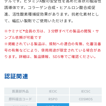
テルです。ビタミンA酸の安全性を高めた液状の脂溶性
誘導体です。コラーゲン合成・ヒアルロン酸合成促
進、活性酸素種捕捉効果があります。抗老化素材とし
て、幅広い製剤でご使用いただけます。
※ケミナビ®会員の方は、３分野すべての製品の閲覧・サ
ンプル依頼が可能です
※掲載されている製品は、規制への適合の有無、化審法番
号の有無などにより、使用用途が限定されている場合があ
ります。詳細は、製品情報、SDS等でご確認ください。
認証関連
医薬部外品
IECIC
IECSC
原料提出コード
RSPO
COSMOS