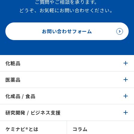
ご質問やご相談を承ります。
どうぞ、お気軽にお問い合わせください。
お問い合わせフォーム
化粧品
医薬品
化粧品トップ
化成品 / 食品
医薬品トップ
製品検索
イチオシ原料
研究開発 / ビジネス支援
化成品 / 食品トップ
製品検索
認証 / サステナビリティ
イチオシ原料
ケミナビ®とは
コラム
研究開発 / ビジネス支援トップ
製品検索