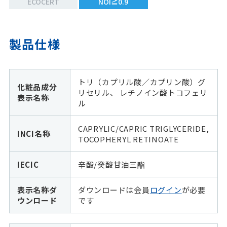
ECOCERT
NOI≧0.9
製品仕様
トリ（カプリル酸／カプリン酸）グ
化粧品成分
リセリル、 レチノイン酸トコフェリ
表示名称
ル
CAPRYLIC/CAPRIC TRIGLYCERIDE,
INCI名称
TOCOPHERYL RETINOATE
IECIC
辛酸/癸酸甘油三酯
表示名称ダ
ダウンロードは会員
ログイン
が必要
ウンロード
です