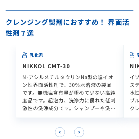
クレンジング製剤におすすめ！ 界面活
性剤７選
乳化剤
NIKKOL CMT-30
NI
N-アシルメチルタウリンNa型の陰イオ
イ
ン性界面活性剤で、30％水溶液の製品
ス
です。無機塩含有量が極めて少ない高純
水
度品です。起泡力、洗浄力に優れた低刺
ブ
激性の洗浄成分です。シャンプーや洗顔
ク
フォームなどの各種洗浄製剤に適してい
ます。