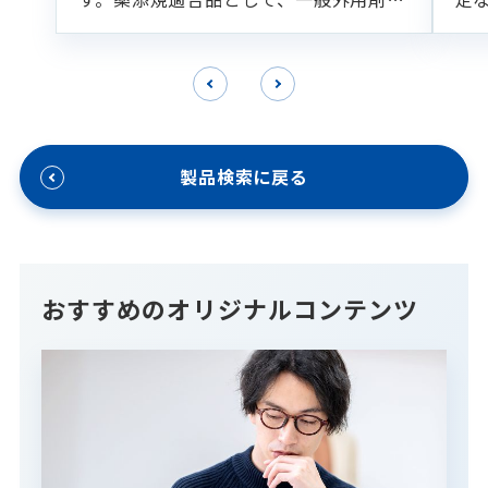
乳化剤、可溶化剤として用いられていま
の
す。
化
様
製品検索に戻る
おすすめのオリジナルコンテンツ