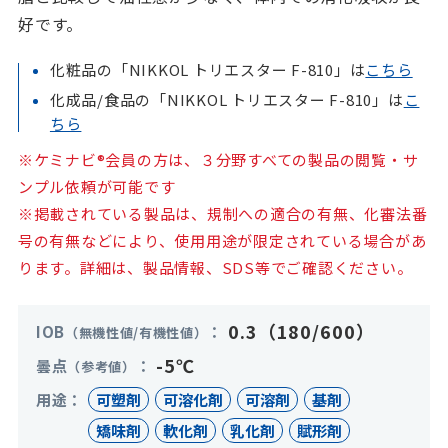
好です。
化粧品の「NIKKOL トリエスター F-810」は
こちら
化成品/食品の「NIKKOL トリエスター F-810」は
こ
ちら
※ケミナビ®会員の方は、３分野すべての製品の閲覧・サ
ンプル依頼が可能です
※掲載されている製品は、規制への適合の有無、化審法番
号の有無などにより、使用用途が限定されている場合があ
ります。詳細は、製品情報、SDS等でご確認ください。
0.3（180/600）
IOB
（無機性値/有機性値）
-5℃
曇点
（参考値）
用途
可塑剤
可溶化剤
可溶剤
基剤
矯味剤
軟化剤
乳化剤
賦形剤