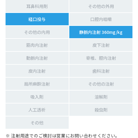
耳鼻科用剤
その他の外用
経口投与
口腔内咀嚼
その他の内用
静脈内注射 360mg/kg
筋肉内注射
皮下注射
動脈内注射
脊椎、腔内注射
皮内注射
歯科注射
局所麻酔注射
その他の注射
吸入剤
溶解剤
人工透析
殺虫剤
その他
※ 注射用途でのご検討は営業にお問い合わせください。