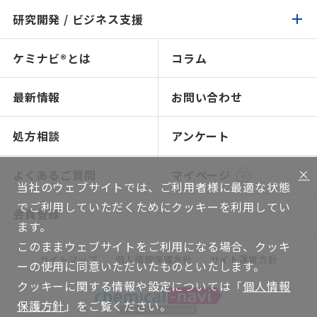
イチオシ原料
研究開発 / ビジネス支援
化成品 / 食品トップ
製品検索
認証 / サステナビリティ
イチオシ原料
ケミナビ®とは
コラム
研究開発 / ビジネス支援トップ
製品検索
処方検索
処方検索
ソリューション技術
最新情報
お問い合わせ
感触で選ぶ
人材育成～開放研究室
NIKO-BEAUTY（コンセプト＆処方提案）
ショールームのご紹介
処方相談
アンケート
ソリューション提案
×
よくあるご質問
マイページ
当社のウェブサイトでは、ご利用者様に最適な状態
グローバルネットワーク
でご利用していただくためにクッキーを利用してい
会員登録
機能評価
ます。
このままウェブサイトをご利用になる場合、クッキ
WEB講座
サイトマップ
個人情報保護方針
サイト運営方針
ーの使用に同意いただいたものといたします。
技術ハンドブック
クッキーに関する情報や設定については「
個人情報
保護方針
」をご覧ください。