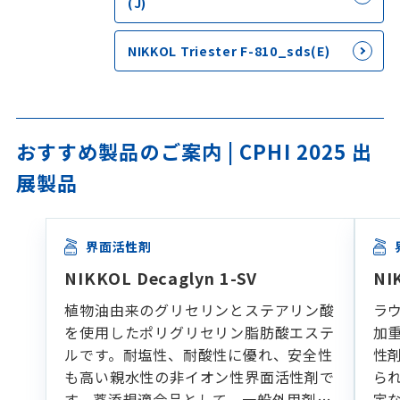
(J)
NIKKOL Triester F-810_sds(E)
おすすめ製品のご案内 | CPHI 2025 出
展製品
界面活性剤
NIKKOL Decaglyn 1-SV
NI
植物油由来のグリセリンとステアリン酸
ラ
を使用したポリグリセリン脂肪酸エステ
加
ルです。耐塩性、耐酸性に優れ、安全性
性
も高い親水性の非イオン性界面活性剤で
ら
す。薬添規適合品として、一般外用剤の
定