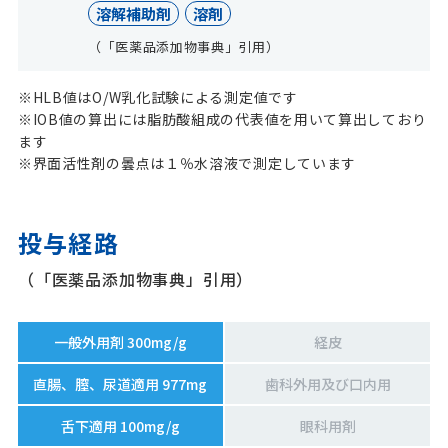
溶解補助剤
溶剤
（「医薬品添加物事典」引用）
※HLB値はO/W乳化試験による測定値です
※IOB値の算出には脂肪酸組成の代表値を用いて算出しており
ます
※界面活性剤の曇点は１％水溶液で測定しています
投与経路
（「医薬品添加物事典」引用）
一般外用剤 300mg/g
経皮
直腸、膣、尿道適用 977mg
歯科外用及び口内用
舌下適用 100mg/g
眼科用剤