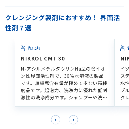
クレンジング製剤におすすめ！ 界面活
性剤７選
乳化剤
NIKKOL CMT-30
NI
N-アシルメチルタウリンNa型の陰イオ
イ
ン性界面活性剤で、30％水溶液の製品
ス
です。無機塩含有量が極めて少ない高純
水
度品です。起泡力、洗浄力に優れた低刺
ブ
激性の洗浄成分です。シャンプーや洗顔
ク
フォームなどの各種洗浄製剤に適してい
ます。