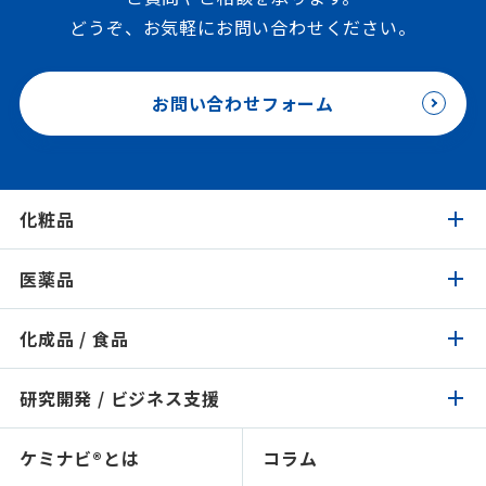
どうぞ、お気軽にお問い合わせください。
お問い合わせフォーム
化粧品
医薬品
化粧品トップ
化成品 / 食品
医薬品トップ
製品検索
イチオシ原料
研究開発 / ビジネス支援
化成品 / 食品トップ
製品検索
認証 / サステナビリティ
イチオシ原料
ケミナビ®とは
コラム
研究開発 / ビジネス支援トップ
製品検索
処方検索