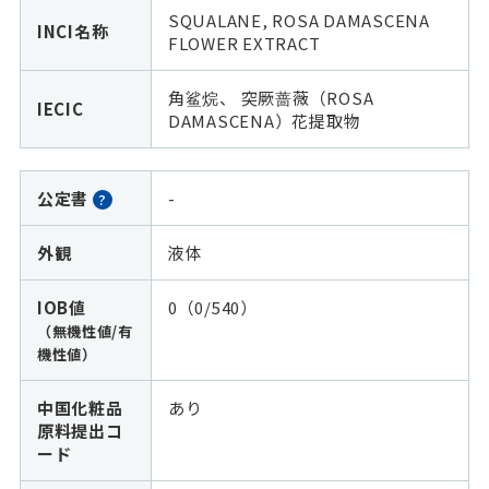
SQUALANE, ROSA DAMASCENA
INCI名称
FLOWER EXTRACT
角鲨烷、 突厥蔷薇（ROSA
IECIC
DAMASCENA）花提取物
公定書
-
?
外観
液体
IOB値
0（0/540）
（無機性値/有
機性値）
中国化粧品
あり
原料提出コ
ード