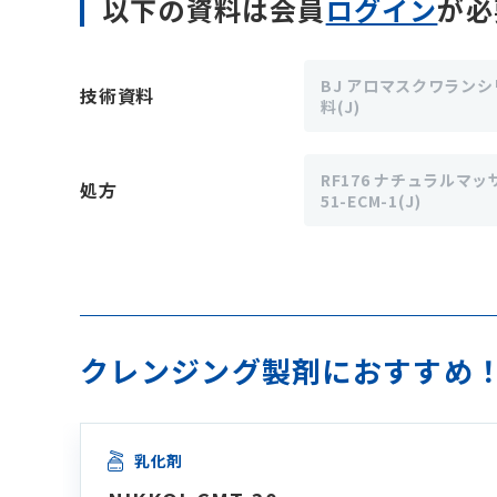
以下の資料は会員
ログイン
が必
BJ アロマスクワランシ
技術資料
料(J)
RF176 ナチュラルマッ
処方
51-ECM-1(J)
クレンジング製剤におすすめ！
乳化剤