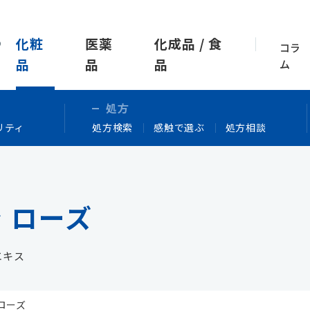
化粧
医薬
化成品 / 食
コラ
品
品
品
ム
処方
リティ
処方検索
感触で選ぶ
処方相談
 ローズ
エキス
 ローズ