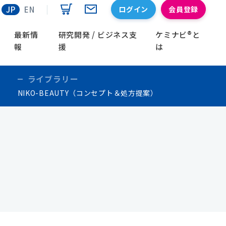
ログイン
会員登録
JP
EN
最新情
研究開発 / ビジネス支
ケミナビ®と
報
援
は
ライブラリー
NIKO-BEAUTY（コンセプト＆処方提案）