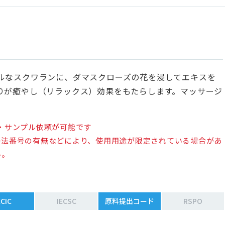
ルなスクワランに、ダマスクローズの花を浸してエキスを
りが癒やし（リラックス）効果をもたらします。マッサージ
。
・サンプル依頼が可能です
審法番号の有無などにより、使用用途が限定されている場合があ
い。
ECIC
IECSC
原料提出コード
RSPO