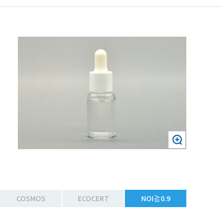
COSMOS
ECOCERT
NOI≧0.9