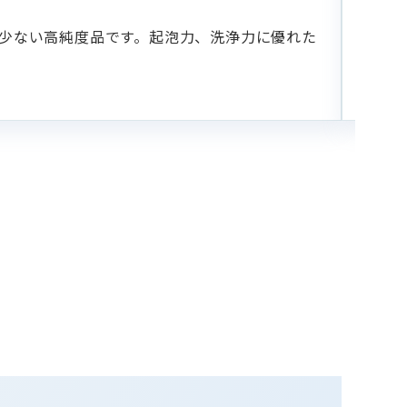
NIKK
て少ない高純度品です。起泡力、洗浄力に優れた
イソ
いら