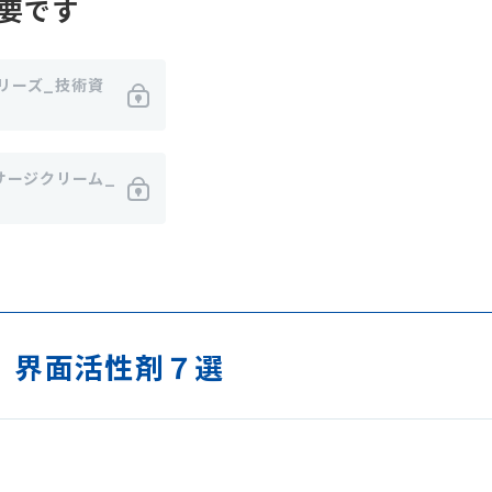
要です
リーズ_技術資
サージクリーム_
 界面活性剤７選