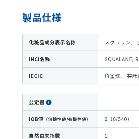
製品仕様
化粧品成分表示名称
スクワラン、
INCI名称
SQUALANE, 
IECIC
角鲨烷、 突厥蔷
公定書
-
?
IOB値
0（0/540）
（無機性値/有機性値）
自然由来指数
1