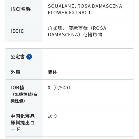
SQUALANE, ROSA DAMASCENA
INCI名称
FLOWER EXTRACT
角鲨烷、 突厥蔷薇（ROSA
IECIC
DAMASCENA）花提取物
公定書
-
?
外観
液体
IOB値
0（0/540）
（無機性値/有
機性値）
中国化粧品
あり
原料提出コ
ード