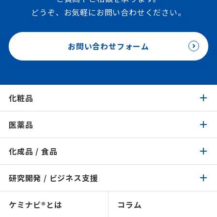
どうぞ、お気軽にお問い合わせください。
お問い合わせフォーム
化粧品
医薬品
化粧品トップ
化成品 / 食品
医薬品トップ
製品検索
イチオシ原料
研究開発 / ビジネス支援
化成品 / 食品トップ
製品検索
認証 / サステナビリティ
イチオシ原料
ケミナビ®とは
コラム
研究開発 / ビジネス支援トップ
製品検索
処方検索