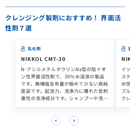
クレンジング製剤におすすめ！ 界面活
性剤７選
乳化剤
NIKKOL CMT-30
NI
N-アシルメチルタウリンNa型の陰イオ
イ
ン性界面活性剤で、30％水溶液の製品
ス
です。無機塩含有量が極めて少ない高純
水
度品です。起泡力、洗浄力に優れた低刺
ブ
激性の洗浄成分です。シャンプーや洗顔
ク
フォームなどの各種洗浄製剤に適してい
ます。