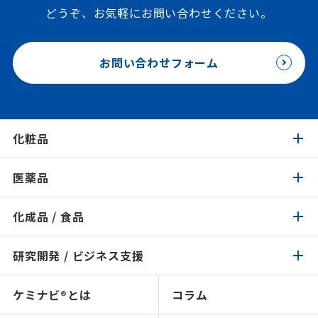
どうぞ、お気軽にお問い合わせください。
お問い合わせフォーム
化粧品
医薬品
化粧品トップ
化成品 / 食品
医薬品トップ
製品検索
イチオシ原料
研究開発 / ビジネス支援
化成品 / 食品トップ
製品検索
認証 / サステナビリティ
イチオシ原料
ケミナビ®とは
コラム
研究開発 / ビジネス支援トップ
製品検索
処方検索