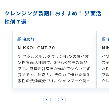
クレンジング製剤におすすめ！ 界面活
性剤７選
乳化剤
NIKKOL CMT-30
NI
N-アシルメチルタウリンNa型の陰イオ
イ
ン性界面活性剤で、30％水溶液の製品
ス
です。無機塩含有量が極めて少ない高純
水
度品です。起泡力、洗浄力に優れた低刺
ブ
激性の洗浄成分です。シャンプーや洗顔
ク
フォームなどの各種洗浄製剤に適してい
ます。