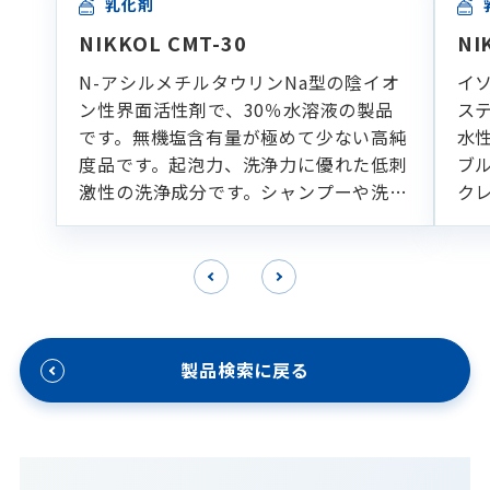
乳化剤
NIKKOL CMT-30
NI
N-アシルメチルタウリンNa型の陰イオ
イ
ン性界面活性剤で、30％水溶液の製品
ス
です。無機塩含有量が極めて少ない高純
水
度品です。起泡力、洗浄力に優れた低刺
ブ
激性の洗浄成分です。シャンプーや洗顔
ク
フォームなどの各種洗浄製剤に適してい
ます。
製品検索に戻る