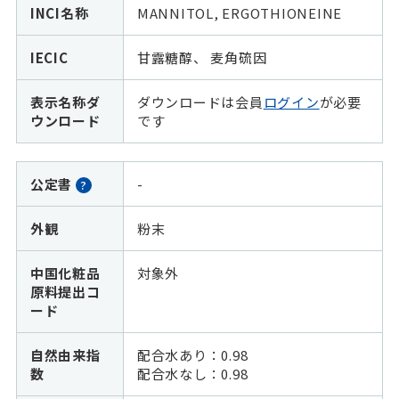
INCI名称
MANNITOL, ERGOTHIONEINE
IECIC
甘露糖醇、 麦角硫因
表示名称ダ
ダウンロードは会員
ログイン
が必要
ウンロード
です
公定書
-
?
外観
粉末
中国化粧品
対象外
原料提出コ
ード
自然由来指
配合水あり：0.98
数
配合水なし：
0.98