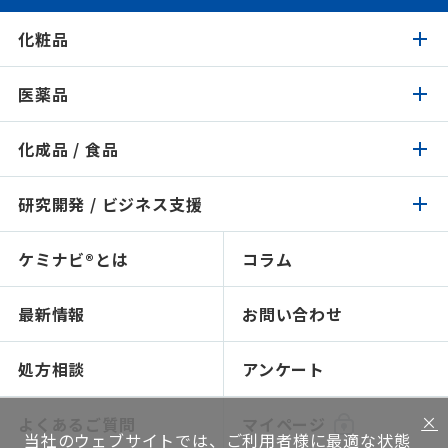
化粧品
医薬品
化粧品トップ
化成品 / 食品
医薬品トップ
製品検索
イチオシ原料
研究開発 / ビジネス支援
化成品 / 食品トップ
製品検索
認証 / サステナビリティ
イチオシ原料
ケミナビ®とは
コラム
研究開発 / ビジネス支援トップ
製品検索
処方検索
処方検索
ソリューション技術
最新情報
お問い合わせ
感触で選ぶ
人材育成～開放研究室
NIKO-BEAUTY（コンセプト＆処方提案）
ショールームのご紹介
処方相談
アンケート
ソリューション提案
×
よくあるご質問
マイページ
当社のウェブサイトでは、ご利用者様に最適な状態
グローバルネットワーク