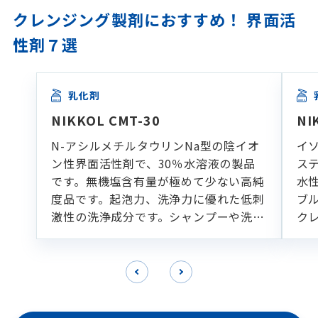
クレンジング製剤におすすめ！ 界面活
性剤７選
乳化剤
NIKKOL CMT-30
NI
N-アシルメチルタウリンNa型の陰イオ
イ
ン性界面活性剤で、30％水溶液の製品
ス
です。無機塩含有量が極めて少ない高純
水
度品です。起泡力、洗浄力に優れた低刺
ブ
激性の洗浄成分です。シャンプーや洗顔
ク
フォームなどの各種洗浄製剤に適してい
ます。