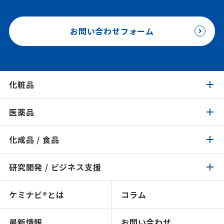
お問い合わせフォーム
化粧品
医薬品
化粧品トップ
化成品 / 食品
医薬品トップ
製品検索
イチオシ原料
研究開発 / ビジネス支援
化成品 / 食品トップ
製品検索
認証 / サステナビリティ
イチオシ原料
ケミナビ®とは
コラム
研究開発 / ビジネス支援トップ
製品検索
処方検索
処方検索
ソリューション技術
最新情報
お問い合わせ