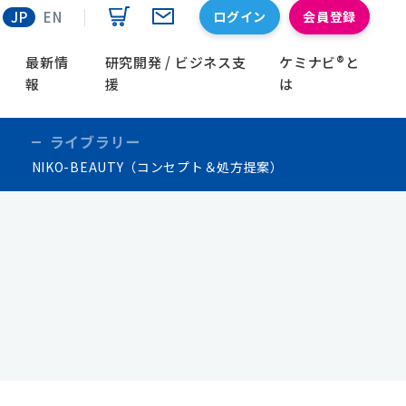
ログイン
会員登録
JP
EN
最新情
研究開発 / ビジネス支
ケミナビ®と
報
援
は
ライブラリー
NIKO-BEAUTY（コンセプト＆処方提案）