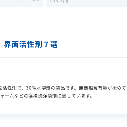
CJS-3(J)
 界面活性剤７選
界面活性剤で、30％水溶液の製品です。無機塩含有量が極め
ォームなどの各種洗浄製剤に適しています。