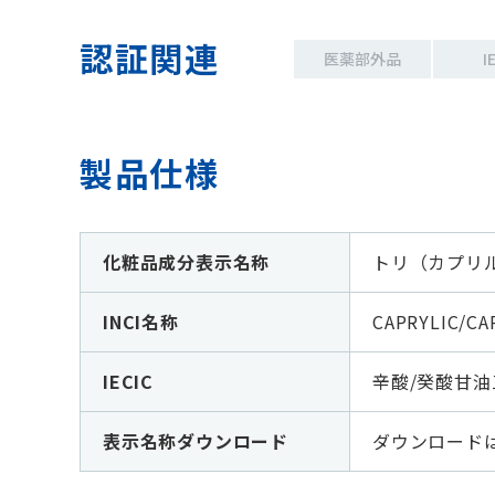
認証関連
医薬部外品
I
製品仕様
化粧品成分表示名称
トリ（カプリ
INCI名称
CAPRYLIC/CA
IECIC
辛酸/癸酸甘油
表示名称ダウンロード
ダウンロード