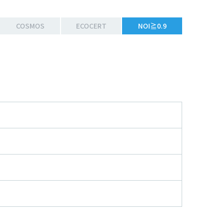
COSMOS
ECOCERT
NOI≧0.9