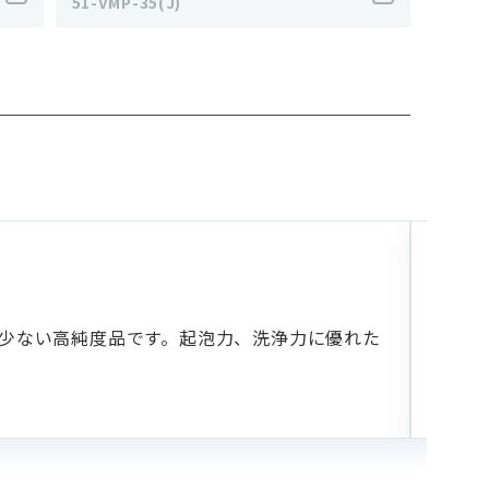
51-VMP-35(J)
乳
NIKK
て少ない高純度品です。起泡力、洗浄力に優れた
イソ
いら