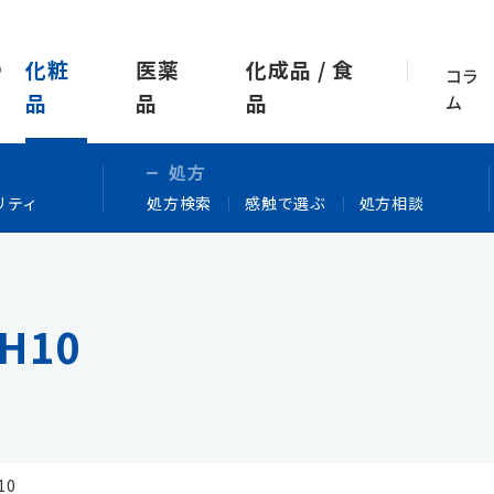
化粧
医薬
化成品 / 食
コラ
品
品
品
ム
処方
リティ
処方検索
感触で選ぶ
処方相談
H10
10