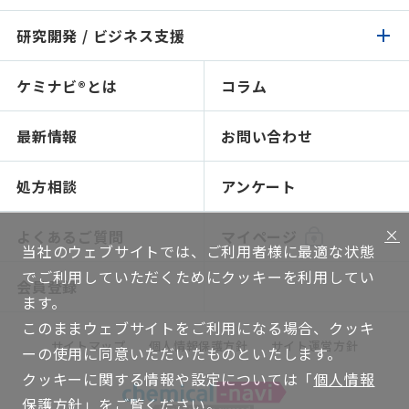
イチオシ原料
研究開発 / ビジネス支援
化成品 / 食品トップ
製品検索
認証 / サステナビリティ
イチオシ原料
ケミナビ®とは
コラム
研究開発 / ビジネス支援トップ
製品検索
処方検索
処方検索
ソリューション技術
最新情報
お問い合わせ
感触で選ぶ
人材育成～開放研究室
NIKO-BEAUTY（コンセプト＆処方提案）
ショールームのご紹介
処方相談
アンケート
ソリューション提案
×
よくあるご質問
マイページ
当社のウェブサイトでは、ご利用者様に最適な状態
グローバルネットワーク
でご利用していただくためにクッキーを利用してい
会員登録
機能評価
ます。
このままウェブサイトをご利用になる場合、クッキ
WEB講座
サイトマップ
個人情報保護方針
サイト運営方針
ーの使用に同意いただいたものといたします。
技術ハンドブック
クッキーに関する情報や設定については「
個人情報
保護方針
」をご覧ください。