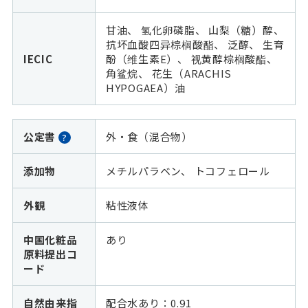
甘油、 氢化卵磷脂、 山梨（糖）醇、
抗坏血酸四异棕榈酸酯、 泛醇、 生育
IECIC
酚（维生素E）、 视黄醇棕榈酸酯、
角鲨烷、 花生（ARACHIS
HYPOGAEA）油
公定書
外・食（混合物）
?
添加物
メチルパラベン、 トコフェロール
外観
粘性液体
中国化粧品
あり
原料提出コ
ード
自然由来指
配合水あり：0.91