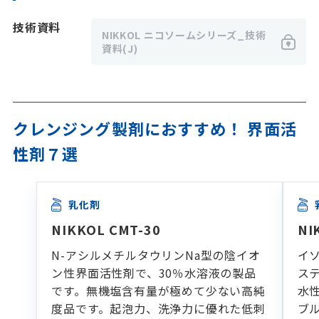
技術資料
NIKKOL ニコソームシリーズ_技術
資料(J)
クレンジング製剤におすすめ！ 界面活
性剤７選
乳化剤
NIKKOL CMT-30
NI
N-アシルメチルタウリンNa型の陰イオ
イ
ン性界面活性剤で、30％水溶液の製品
ス
です。無機塩含有量が極めて少ない高純
水
度品です。起泡力、洗浄力に優れた低刺
ブ