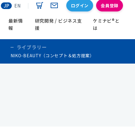
ログイン
会員登録
JP
EN
最新情
研究開発 / ビジネス支
ケミナビ®と
報
援
は
ライブラリー
NIKO-BEAUTY（コンセプト＆処方提案）