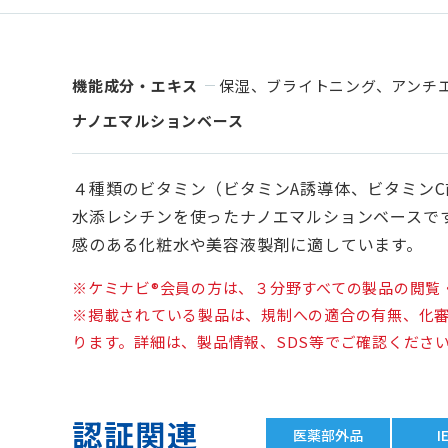
機能成分・エキス
保湿、ブライトニング、アンチ
ナノエマルションベース
４種類のビタミン（ビタミンA誘導体、ビタミンC
水添レシチンを使ったナノエマルションベースで
感のある化粧水や美容液製剤に適しています。
※ケミナビ®会員の方は、３分野すべての製品の閲覧
※掲載されている製品は、規制への適合の有無、化
ります。詳細は、製品情報、SDS等でご確認くださ
認証関連
医薬部外品
I