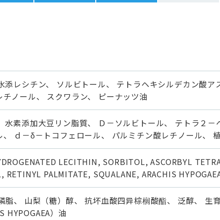
水添レシチン、 ソルビトール、 テトラヘキシルデカン酸ア
チノール、 スクワラン、 ピーナッツ油
、 水素添加大豆リン脂質、 Ｄ－ソルビトール、 テトラ２－
、 ｄ－δ－トコフェロール、 パルミチン酸レチノール、 
YDROGENATED LECITHIN, SORBITOL, ASCORBYL TETR
 RETINYL PALMITATE, SQUALANE, ARACHIS HYPOGAEA
磷脂、 山梨（糖）醇、 抗坏血酸四异棕榈酸酯、 泛醇、 生
S HYPOGAEA）油