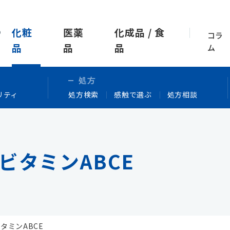
化粧
医薬
化成品 / 食
コラ
品
品
品
ム
処方
リティ
処方検索
感触で選ぶ
処方相談
 ビタミンABCE
ビタミンABCE