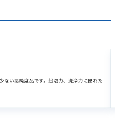
乳
NIKK
て少ない高純度品です。起泡力、洗浄力に優れた
イソ
いら