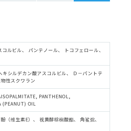
スコルビル、 パンテノール、 トコフェロール、
へキシルデカン酸アスコルビル、 Ｄ－パントテ
植物性スクワラン
AISOPALMITATE, PANTHENOL,
 (PEANUT) OIL
育酚（维生素E）、 视黄醇棕榈酸酯、 角鲨烷、