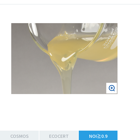
COSMOS
ECOCERT
NOI≧0.9