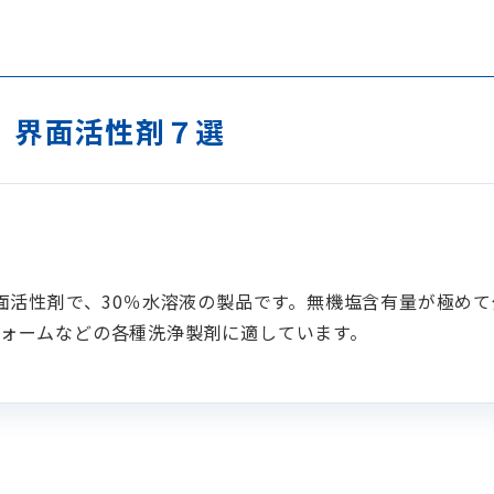
 界面活性剤７選
界面活性剤で、30％水溶液の製品です。無機塩含有量が極め
ォームなどの各種洗浄製剤に適しています。