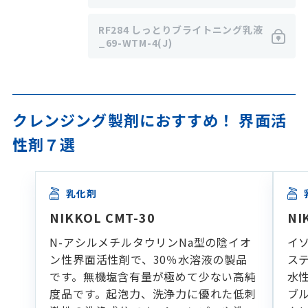
RF284 しっとりブライトニング乳液
_69-WTM-4(J)
クレンジング製剤におすすめ！ 界面活
性剤７選
乳化剤
NIKKOL CMT-30
NI
N-アシルメチルタウリンNa型の陰イオ
イ
ン性界面活性剤で、30％水溶液の製品
ス
です。無機塩含有量が極めて少ない高純
水
度品です。起泡力、洗浄力に優れた低刺
ブ