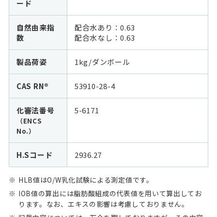
ード
自然由来指
配合水あり：0.63
数
配合水なし：
0.63
製品荷姿
1kg/ダンボール
CAS RN®
53910-28-4
化審法番号
5-6171
（ENCS
No.）
H.Sコード
2936.27
HLB値はO/W乳化試験による測定値です。
IOB値の算出には脂肪酸組成の代表値を用いて算出してお
ります。なお、エキスの影響は考慮しておりません。