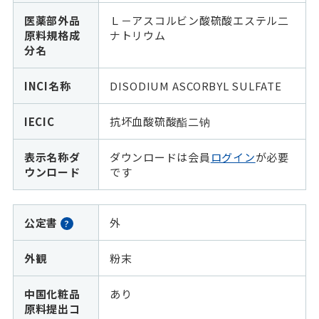
医薬部外品
Ｌ－アスコルビン酸硫酸エステル二
原料規格成
ナトリウム
分名
INCI名称
DISODIUM ASCORBYL SULFATE
IECIC
抗坏血酸硫酸酯二钠
表示名称ダ
ダウンロードは会員
ログイン
が必要
ウンロード
です
公定書
外
?
外観
粉末
中国化粧品
あり
原料提出コ