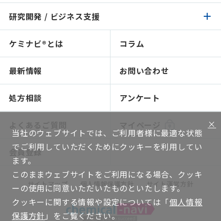
イチオシ原料
研究開発 / ビジネス支援
化成品 / 食品トップ
製品検索
認証 / サステナビリティ
イチオシ原料
ケミナビ®とは
コラム
研究開発 / ビジネス支援トップ
製品検索
処方検索
処方検索
ソリューション技術
最新情報
お問い合わせ
感触で選ぶ
人材育成～開放研究室
NIKO-BEAUTY（コンセプト＆処方提案）
ショールームのご紹介
処方相談
アンケート
ソリューション提案
×
よくあるご質問
マイページ
当社のウェブサイトでは、ご利用者様に最適な状態
グローバルネットワーク
でご利用していただくためにクッキーを利用してい
会員登録
機能評価
ます。
このままウェブサイトをご利用になる場合、クッキ
WEB講座
サイトマップ
個人情報保護方針
サイト運営方針
ーの使用に同意いただいたものといたします。
技術ハンドブック
クッキーに関する情報や設定については「
個人情報
保護方針
」をご覧ください。