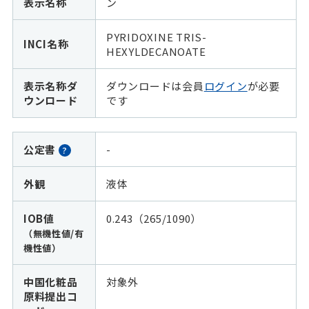
表示名称
ン
PYRIDOXINE TRIS-
INCI名称
HEXYLDECANOATE
表示名称ダ
ダウンロードは会員
ログイン
が必要
ウンロード
です
公定書
-
?
外観
液体
IOB値
0.243（265/1090）
（無機性値/有
機性値）
中国化粧品
対象外
原料提出コ