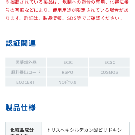
※掲載されている製品は、規制への適合の有無、化審法番
号の有無などにより、使用用途が限定されている場合があ
ります。詳細は、製品情報、SDS等でご確認ください。
認証関連
医薬部外品
IECIC
IECSC
原料提出コード
RSPO
COSMOS
ECOCERT
NOI≧0.9
製品仕様
化粧品成分
トリスヘキシルデカン酸ピリドキシ