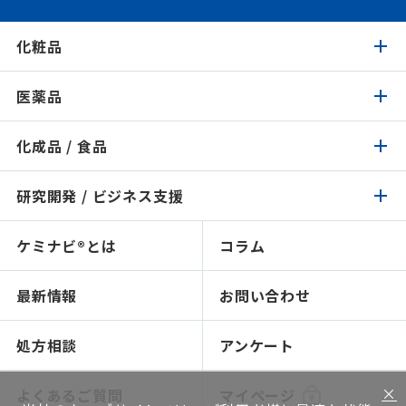
化粧品
医薬品
化粧品トップ
化成品 / 食品
医薬品トップ
製品検索
イチオシ原料
研究開発 / ビジネス支援
化成品 / 食品トップ
製品検索
認証 / サステナビリティ
イチオシ原料
ケミナビ®とは
コラム
研究開発 / ビジネス支援トップ
製品検索
処方検索
処方検索
ソリューション技術
最新情報
お問い合わせ
感触で選ぶ
人材育成～開放研究室
NIKO-BEAUTY（コンセプト＆処方提案）
ショールームのご紹介
処方相談
アンケート
ソリューション提案
×
よくあるご質問
マイページ