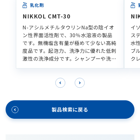
乳化剤
NIKKOL CMT-30
NI
N-アシルメチルタウリンNa型の陰イオ
イ
ン性界面活性剤で、30％水溶液の製品
ス
です。無機塩含有量が極めて少ない高純
水
度品です。起泡力、洗浄力に優れた低刺
ブ
激性の洗浄成分です。シャンプーや洗顔
ク
フォームなどの各種洗浄製剤に適してい
ます。
製品検索に戻る