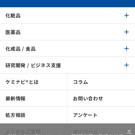
化粧品
医薬品
化粧品トップ
化成品 / 食品
医薬品トップ
製品検索
イチオシ原料
研究開発 / ビジネス支援
化成品 / 食品トップ
製品検索
認証 / サステナビリティ
イチオシ原料
ケミナビ®とは
コラム
研究開発 / ビジネス支援トップ
製品検索
処方検索
処方検索
ソリューション技術
最新情報
お問い合わせ
感触で選ぶ
人材育成～開放研究室
NIKO-BEAUTY（コンセプト＆処方提案）
ショールームのご紹介
処方相談
アンケート
ソリューション提案
×
よくあるご質問
マイページ