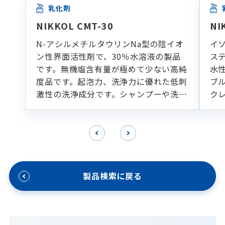
乳化剤
NIKKOL CMT-30
NI
N-アシルメチルタウリンNa型の陰イオ
イ
ン性界面活性剤で、30％水溶液の製品
ス
です。無機塩含有量が極めて少ない高純
水
度品です。起泡力、洗浄力に優れた低刺
ブ
激性の洗浄成分です。シャンプーや洗顔
ク
フォームなどの各種洗浄製剤に適してい
ます。
製品検索に戻る