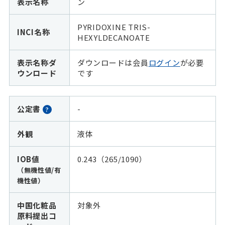
表示名称
ン
PYRIDOXINE TRIS-
INCI名称
HEXYLDECANOATE
表示名称ダ
ダウンロードは会員
ログイン
が必要
ウンロード
です
公定書
-
?
外観
液体
IOB値
0.243（265/1090）
（無機性値/有
機性値）
中国化粧品
対象外
原料提出コ