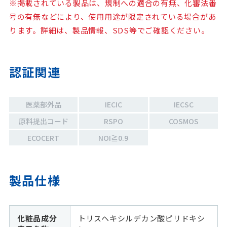
※掲載されている製品は、規制への適合の有無、化審法番
号の有無などにより、使用用途が限定されている場合があ
ります。詳細は、製品情報、SDS等でご確認ください。
認証関連
医薬部外品
IECIC
IECSC
原料提出コード
RSPO
COSMOS
ECOCERT
NOI≧0.9
製品仕様
化粧品成分
トリスヘキシルデカン酸ピリドキシ