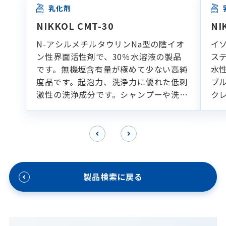
乳化剤
NIKKOL CMT-30
NI
N-アシルメチルタウリンNa型の陰イオ
イ
ン性界面活性剤で、30％水溶液の製品
ス
です。無機塩含有量が極めて少ない高純
水
度品です。起泡力、洗浄力に優れた低刺
ブ
激性の洗浄成分です。シャンプーや洗顔
ク
フォームなどの各種洗浄製剤に適してい
ます。
製品検索に戻る