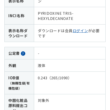
表示名称
ン
PYRIDOXINE TRIS-
INCI名称
HEXYLDECANOATE
表示名称ダ
ダウンロードは会員
ログイン
が必要
ウンロード
です
公定書
-
?
外観
液体
IOB値
0.243（265/1090）
（無機性値/有
機性値）
中国化粧品
対象外
原料提出コ