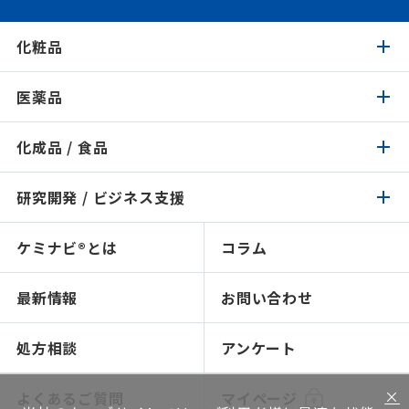
化粧品
医薬品
化粧品トップ
化成品 / 食品
医薬品トップ
製品検索
イチオシ原料
研究開発 / ビジネス支援
化成品 / 食品トップ
製品検索
認証 / サステナビリティ
イチオシ原料
ケミナビ®とは
コラム
研究開発 / ビジネス支援トップ
製品検索
処方検索
処方検索
ソリューション技術
最新情報
お問い合わせ
感触で選ぶ
人材育成～開放研究室
NIKO-BEAUTY（コンセプト＆処方提案）
ショールームのご紹介
処方相談
アンケート
ソリューション提案
×
よくあるご質問
マイページ