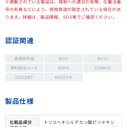
※掲載されている製品は、規制への適合の有無、化審法番
号の有無などにより、使用用途が限定されている場合があ
ります。詳細は、製品情報、SDS等でご確認ください。
認証関連
医薬部外品
IECIC
IECSC
原料提出コード
RSPO
COSMOS
ECOCERT
NOI≧0.9
製品仕様
化粧品成分
トリスヘキシルデカン酸ピリドキシ