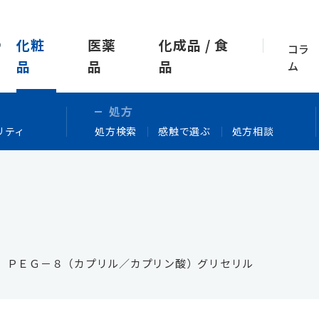
化粧
医薬
化成品 / 食
コラ
品
品
品
ム
処方
リティ
処方検索
感触で選ぶ
処方相談
G
、 ＰＥＧ－８（カプリル／カプリン酸）グリセリル