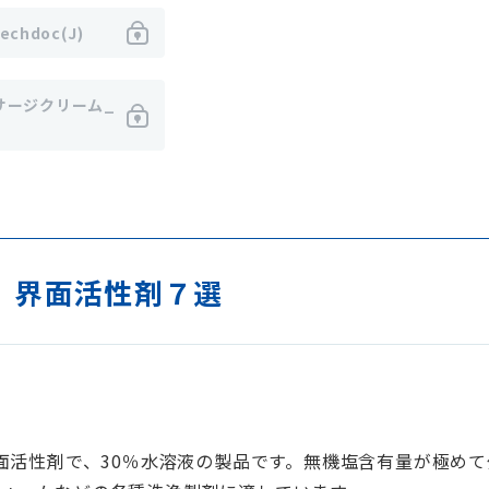
echdoc(J)
サージクリーム_
 界面活性剤７選
界面活性剤で、30％水溶液の製品です。無機塩含有量が極め