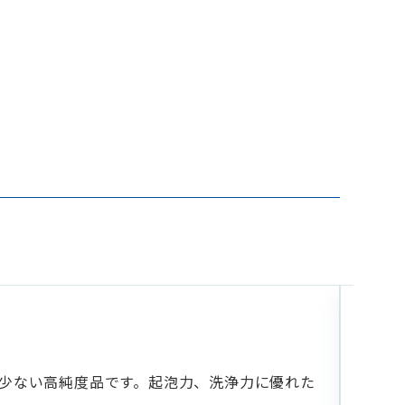
乳
NIKK
て少ない高純度品です。起泡力、洗浄力に優れた
イソ