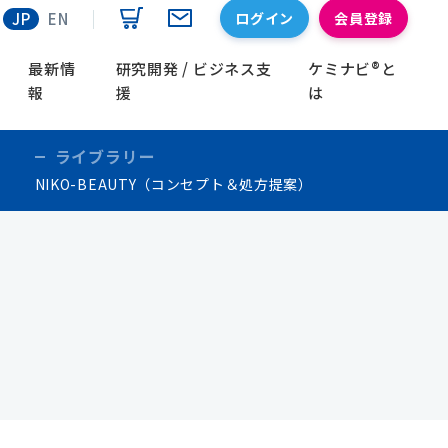
ログイン
会員登録
JP
EN
最新情
研究開発 / ビジネス支
ケミナビ®と
報
援
は
ライブラリー
NIKO-BEAUTY（コンセプト＆処方提案）