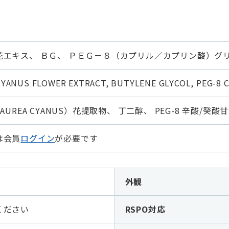
花エキス、 ＢＧ、 ＰＥＧ－８（カプリル／カプリン酸）グ
YANUS FLOWER EXTRACT, BUTYLENE GLYCOL, PEG-8 C
AUREA CYANUS）花提取物、 丁二醇、 PEG-8 辛酸/癸酸
は会員
ログイン
が必要です
外観
ください
RSPO対応