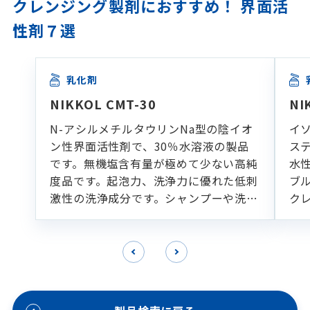
クレンジング製剤におすすめ！ 界面活
性剤７選
乳化剤
NIKKOL CMT-30
NI
N-アシルメチルタウリンNa型の陰イオ
イ
ン性界面活性剤で、30％水溶液の製品
ス
です。無機塩含有量が極めて少ない高純
水
度品です。起泡力、洗浄力に優れた低刺
ブ
激性の洗浄成分です。シャンプーや洗顔
ク
フォームなどの各種洗浄製剤に適してい
ます。