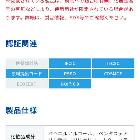
※掲載されている製品は、規制への適合の有無、化審法番
号の有無などにより、使用用途が限定されている場合があ
ります。詳細は、製品情報、SDS等でご確認ください。
認証関連
医薬部外品
IECIC
IECSC
原料提出コード
RSPO
COSMOS
ECOCERT
NOI≧0.9
製品仕様
ベヘニルアルコール、 ペンタステア
化粧品成分
リン酸ポリグリセリル－１０、 ステ