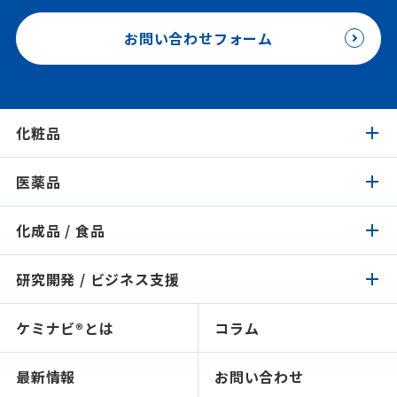
お問い合わせフォーム
化粧品
医薬品
化粧品トップ
化成品 / 食品
医薬品トップ
製品検索
イチオシ原料
研究開発 / ビジネス支援
化成品 / 食品トップ
製品検索
認証 / サステナビリティ
イチオシ原料
ケミナビ®とは
コラム
研究開発 / ビジネス支援トップ
製品検索
処方検索
処方検索
ソリューション技術
最新情報
お問い合わせ
感触で選ぶ
人材育成～開放研究室