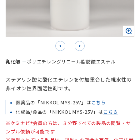
乳化剤
ポリエチレングリコール脂肪酸エステル
ステアリン酸に酸化エチレンを付加重合した親水性の
非イオン性界面活性剤です。
医薬品の「NIKKOL MYS-25V」は
こちら
化成品/食品の「NIKKOL MYS-25V」は
こちら
※ケミナビ®会員の方は、３分野すべての製品の閲覧・サ
ンプル依頼が可能です
※掲載されている製品は、規制への適合の有無、化審法番