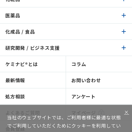
医薬品
化粧品トップ
化成品 / 食品
医薬品トップ
製品検索
イチオシ原料
研究開発 / ビジネス支援
化成品 / 食品トップ
製品検索
認証 / サステナビリティ
イチオシ原料
ケミナビ®とは
コラム
研究開発 / ビジネス支援トップ
製品検索
処方検索
処方検索
ソリューション技術
最新情報
お問い合わせ
感触で選ぶ
人材育成～開放研究室
NIKO-BEAUTY（コンセプト＆処方提案）
ショールームのご紹介
処方相談
アンケート
ソリューション提案
×
よくあるご質問
マイページ
当社のウェブサイトでは、ご利用者様に最適な状態
グローバルネットワーク
でご利用していただくためにクッキーを利用してい
会員登録
機能評価