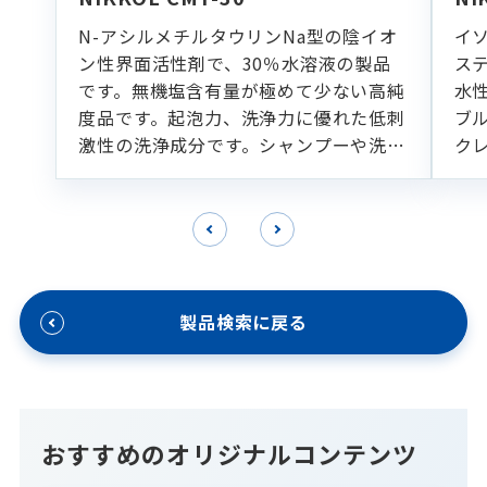
N-アシルメチルタウリンNa型の陰イオ
イ
ン性界面活性剤で、30％水溶液の製品
ス
です。無機塩含有量が極めて少ない高純
水
度品です。起泡力、洗浄力に優れた低刺
ブ
激性の洗浄成分です。シャンプーや洗顔
ク
フォームなどの各種洗浄製剤に適してい
ます。
製品検索に戻る
おすすめのオリジナルコンテンツ