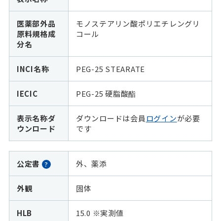
医薬部外品
モノステアリン酸ポリエチレングリ
原料規格成
コール
分名
INCI名称
PEG-25 STEARATE
IECIC
PEG-25 硬脂酸酯
表示名称ダ
ダウンロードは会員
ログイン
が必要
ウンロード
です
公定書
外、薬添
?
外観
固体
HLB
15.0 ※実測値