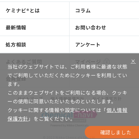
認証 / サステナビリティ
イチオシ原料
ケミナビ®とは
コラム
研究開発 / ビジネス支援トップ
製品検索
処方検索
処方検索
ソリューション技術
最新情報
お問い合わせ
感触で選ぶ
人材育成～開放研究室
NIKO-BEAUTY（コンセプト＆処方提案）
ショールームのご紹介
処方相談
アンケート
ソリューション提案
×
よくあるご質問
マイページ
当社のウェブサイトでは、ご利用者様に最適な状態
グローバルネットワーク
でご利用していただくためにクッキーを利用してい
会員登録
機能評価
ます。
このままウェブサイトをご利用になる場合、クッキ
WEB講座
サイトマップ
個人情報保護方針
サイト運営方針
ーの使用に同意いただいたものといたします。
技術ハンドブック
クッキーに関する情報や設定については「
個人情報
保護方針
」をご覧ください。
確認しました
© 2023 Nikko Chemicals Co., Ltd.