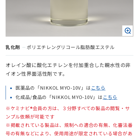
乳化剤
ポリエチレングリコール脂肪酸エステル
オレイン酸に酸化エチレンを付加重合した親水性の非
イオン性界面活性剤です。
医薬品の「NIKKOL MYO-10V」は
こちら
化成品/食品の「NIKKOL MYO-10V」は
こちら
※ケミナビ®会員の方は、３分野すべての製品の閲覧・サ
ンプル依頼が可能です
※掲載されている製品は、規制への適合の有無、化審法番
号の有無などにより、使用用途が限定されている場合があ