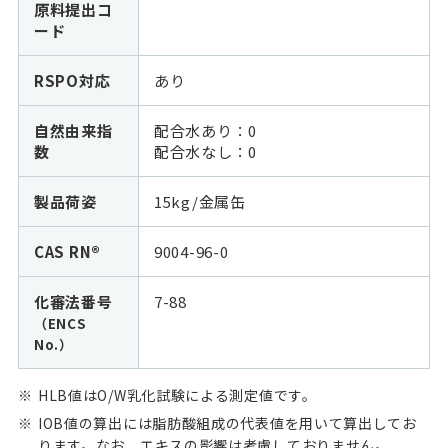
原料提出コ
ード
RSPO対応
あり
自然由来指
配合水あり：0
数
配合水なし：
0
製品荷姿
15kg/金属缶
CAS RN®
9004-96-0
化審法番号
7-88
（ENCS
No.）
HLB値はO/W乳化試験による測定値です。
IOB値の算出には脂肪酸組成の代表値を用いて算出してお
ります。なお、エキスの影響は考慮しておりません。