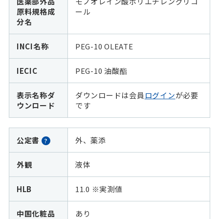
医薬部外品
モノオレイン酸ポリエチレングリコ
原料規格成
ール
分名
INCI名称
PEG-10 OLEATE
IECIC
PEG-10 油酸酯
表示名称ダ
ダウンロードは会員
ログイン
が必要
ウンロード
です
公定書
外、薬添
?
外観
液体
HLB
11.0 ※実測値
中国化粧品
あり