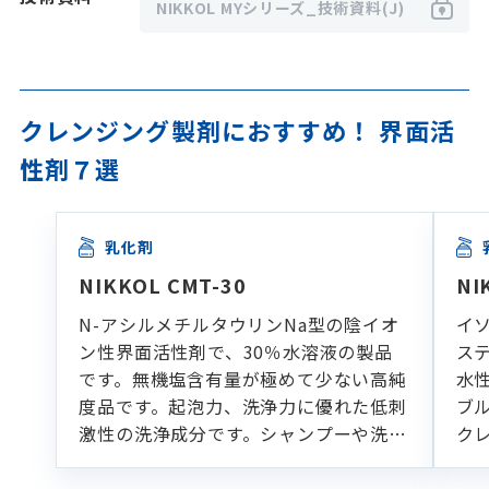
NIKKOL MYシリーズ_技術資料(J)
クレンジング製剤におすすめ！ 界面活
性剤７選
乳化剤
NIKKOL CMT-30
NI
N-アシルメチルタウリンNa型の陰イオ
イ
ン性界面活性剤で、30％水溶液の製品
ス
です。無機塩含有量が極めて少ない高純
水
度品です。起泡力、洗浄力に優れた低刺
ブ
激性の洗浄成分です。シャンプーや洗顔
ク
フォームなどの各種洗浄製剤に適してい
ます。