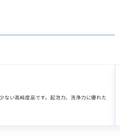
乳
NIKK
て少ない高純度品です。起泡力、洗浄力に優れた
ソル