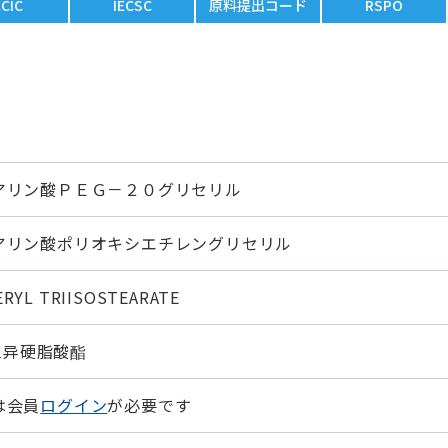
ECIC
IECSC
原料提出コード
RSPO
アリン酸ＰＥＧ－２０グリセリル
アリン酸ポリオキシエチレングリセリル
ERYL TRIISOSTEARATE
油三异硬脂酸酯
は会員
ログイン
が必要です