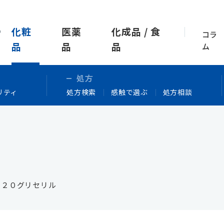
化粧
医薬
化成品 / 食
コラ
品
品
品
ム
処方
リティ
処方検索
感触で選ぶ
処方相談
－２０グリセリル