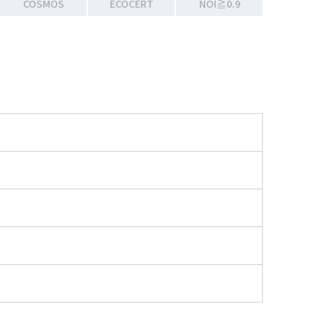
COSMOS
ECOCERT
NOI≧0.9