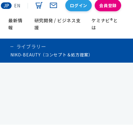
ログイン
会員登録
JP
EN
最新情
研究開発 / ビジネス支
ケミナビ®と
報
援
は
ライブラリー
NIKO-BEAUTY（コンセプト＆処方提案）