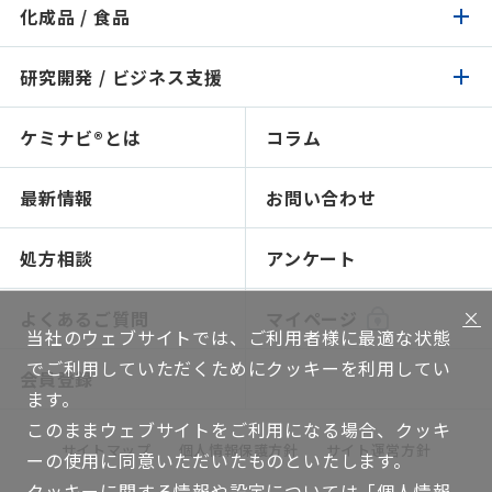
化成品 / 食品
医薬品トップ
製品検索
イチオシ原料
研究開発 / ビジネス支援
化成品 / 食品トップ
製品検索
認証 / サステナビリティ
イチオシ原料
ケミナビ®とは
コラム
研究開発 / ビジネス支援トップ
製品検索
処方検索
処方検索
ソリューション技術
最新情報
お問い合わせ
感触で選ぶ
人材育成～開放研究室
NIKO-BEAUTY（コンセプト＆処方提案）
ショールームのご紹介
処方相談
アンケート
ソリューション提案
×
よくあるご質問
マイページ
当社のウェブサイトでは、ご利用者様に最適な状態
グローバルネットワーク
でご利用していただくためにクッキーを利用してい
会員登録
機能評価
ます。
このままウェブサイトをご利用になる場合、クッキ
WEB講座
サイトマップ
個人情報保護方針
サイト運営方針
ーの使用に同意いただいたものといたします。
技術ハンドブック
クッキーに関する情報や設定については「
個人情報