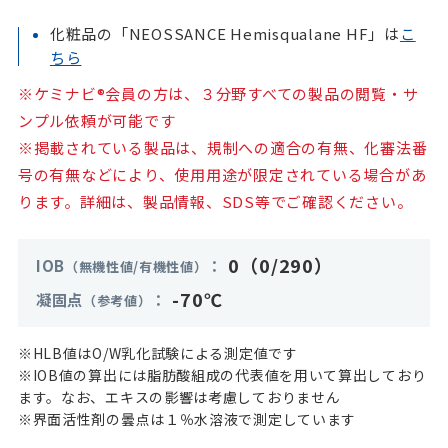
化粧品の「NEOSSANCE Hemisqualane HF」は
こ
ちら
※ケミナビ®会員の方は、３分野すべての製品の閲覧・サ
ンプル依頼が可能です
※掲載されている製品は、規制への適合の有無、化審法番
号の有無などにより、使用用途が限定されている場合があ
ります。詳細は、製品情報、SDS等でご確認ください。
0（0/290）
IOB
（無機性値/有機性値）
-70℃
凝固点
（参考値）
※HLB値はO/W乳化試験による測定値です
※IOB値の算出には脂肪酸組成の代表値を用いて算出しており
ます。なお、エキスの影響は考慮しておりません
※界面活性剤の曇点は１％水溶液で測定しています